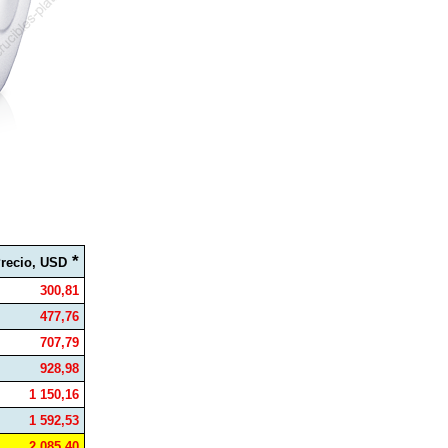
*
recio, USD
300,81
477,76
707,79
928,98
1 150,16
1 592,53
2 085,40