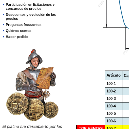
Participación en licitaciones y
concursos de precios
Descuentos y evolución de los
precios
Preguntas frecuentes
Quiénes somos
Hacer pedido
Artículo
Ca
100-1
100-2
100-3
100-4
100-5
100-6
TOP VENTAS
100-7