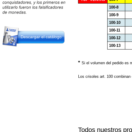
100-8
100-9
100-10
100-11
Descargar el catálogo
100-12
100-13
*
Si el volumen del pedido es 
Los crisoles art. 100 combinan 
Todos nuestros pro