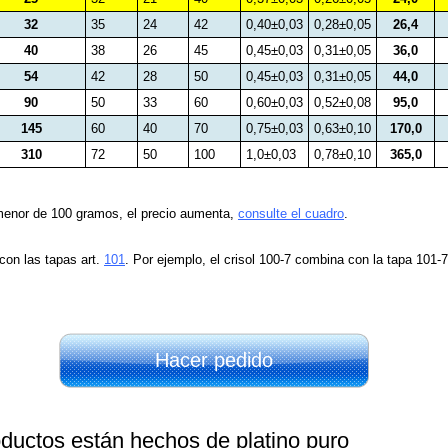
32
35
24
42
0,40±0,03
0,28±0,05
26,4
40
38
26
45
0,45±0,03
0,31±0,05
36,0
54
42
28
50
0,45±0,03
0,31±0,05
44,0
90
50
33
60
0,60±0,03
0,52±0,08
95,0
145
60
40
70
0,75±0,03
0,63±0,10
170,0
310
72
50
100
1,0±0,03
0,78±0,10
365,0
menor de 100 gramos, el precio aumenta,
consulte el cuadro
.
con las tapas art.
101
. Por ejemplo, el crisol 100-7 combina con la tapa 101-7
Hacer pedido
ductos están hechos de platino puro