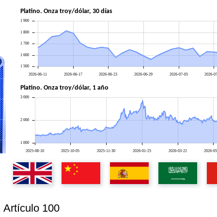
Platino. Onza troy/dólar, 30 días
1 900
1 800
1 700
1 600
1 500
2026-06-11
2026-06-17
2026-06-23
2026-06-29
2026-07-05
2026-0
Platino. Onza troy/dólar, 1 año
3 000
2 000
1 000
2025-08-10
2025-10-05
2025-11-30
2026-01-25
2026-03-22
2026-05
. Artículo 100