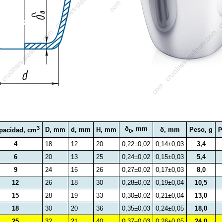
3
δ
, mm
D, mm
d, mm
H, mm
δ, mm
Peso, g
P
pacidad, cm
0
4
18
12
20
0,22±0,02
0,14±0,03
3,4
6
20
13
25
0,24±0,02
0,15±0,03
5,4
9
24
16
26
0,27±0,02
0,17±0,03
8,0
12
26
18
30
0,28±0,02
0,19±0,04
10,5
15
28
19
33
0,30±0,02
0,21±0,04
13,0
18
30
20
36
0,35±0,03
0,24±0,05
18,0
25
32
21
40
0,37±0,03
0,26±0,05
24,0