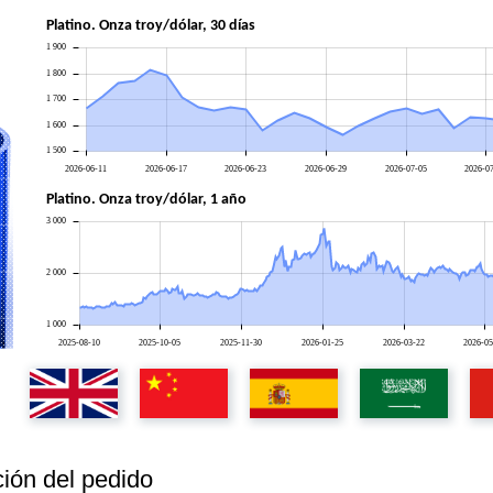
Platino. Onza troy/dólar, 30 días
1 900
1 800
1 700
1 600
1 500
2026-06-11
2026-06-17
2026-06-23
2026-06-29
2026-07-05
2026-0
Platino. Onza troy/dólar, 1 año
3 000
2 000
1 000
2025-08-10
2025-10-05
2025-11-30
2026-01-25
2026-03-22
2026-05
ión del pedido